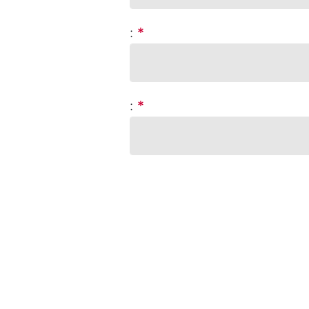
:
*
:
*