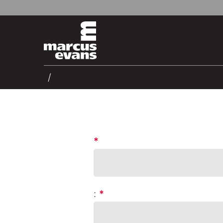
*
:
*