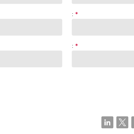
:
*
:
*