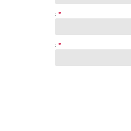
:
*
:
*