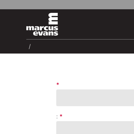
*
:
*