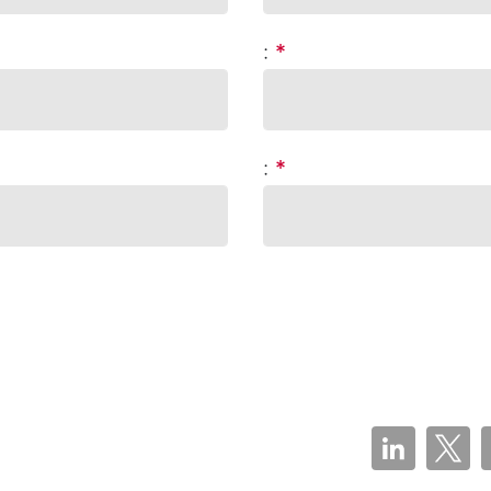
:
*
:
*