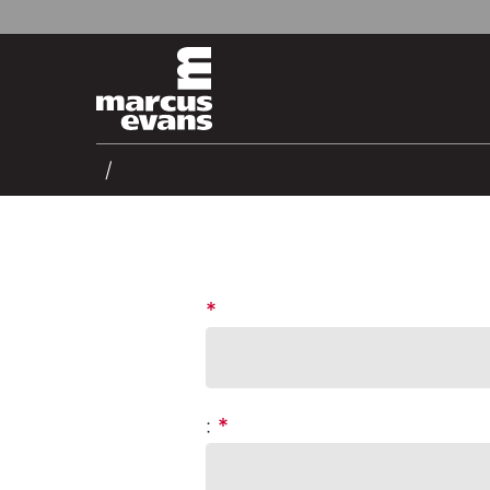
*
:
*