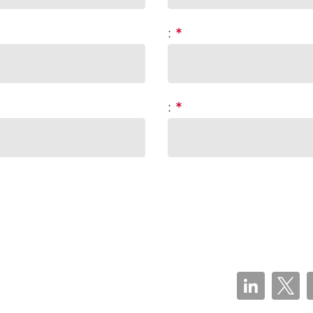
:
*
:
*