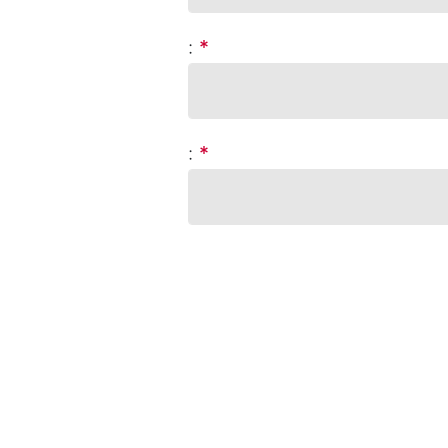
:
*
:
*