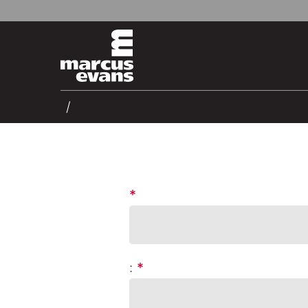
*
:
*