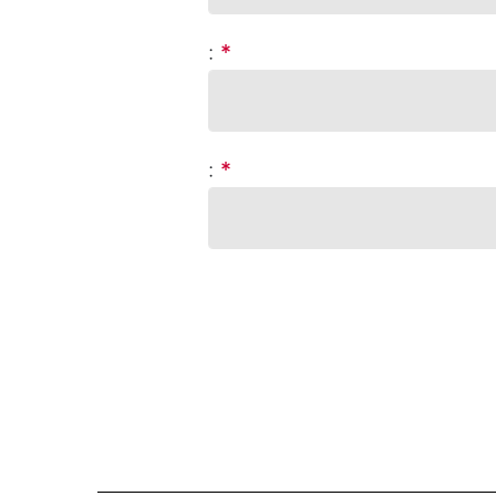
:
*
:
*