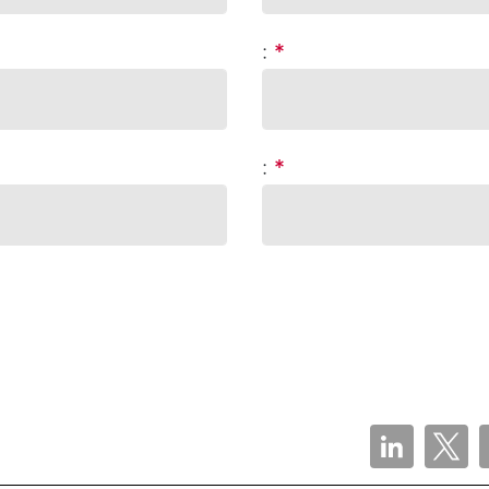
:
*
:
*