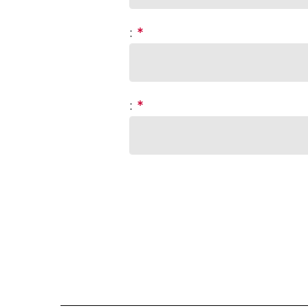
:
*
:
*