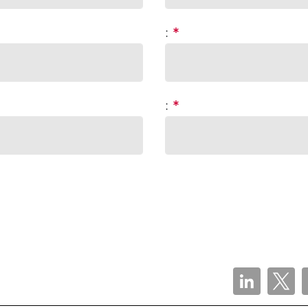
:
*
:
*