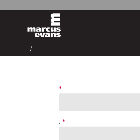
*
:
*